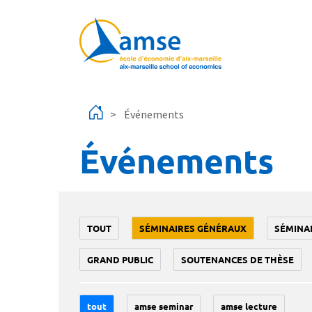
Aller au contenu principal
Événements
Événements
TOUT
SÉMINAIRES GÉNÉRAUX
SÉMINA
GRAND PUBLIC
SOUTENANCES DE THÈSE
tout
amse seminar
amse lecture