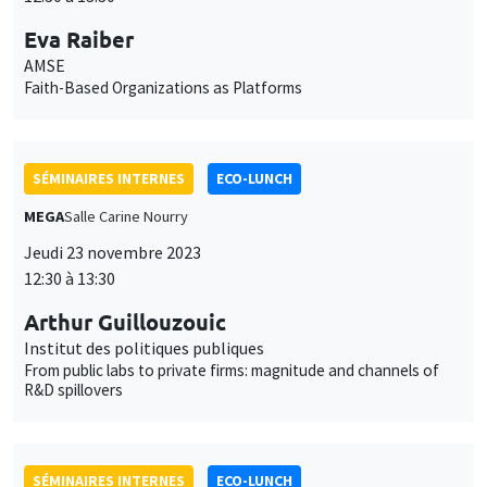
12:30 à 13:30
Arthur Guillouzouic
Institut des politiques publiques
From public labs to private firms: magnitude and channels of
R&D spillovers
SÉMINAIRES INTERNES
ECO-LUNCH
MEGA
Salle Carine Nourry
Jeudi 30 novembre 2023
12:30 à 13:30
Morgan Raux
University of Luxembourg
The Impact of Recruitment Competition on Firms' Labord
Demand for High-Skilled Foreign Workers