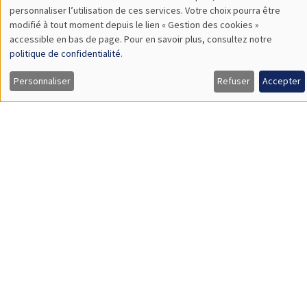
Retrouvez l'ensemble de nos candidats disponibles
actuellement sur le Job market
Candidats
À propos
Nos engagements
Hommage à
Actualités
Offres d'emploi
Presse
Mentions légales
Gestion des cookies
Intranet