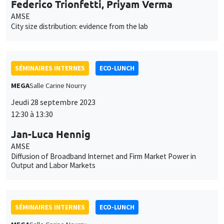
Jan-Luca Hennig
AMSE
Diffusion of Broadband Internet and Firm Market Power in
Output and Labor Markets
SÉMINAIRES INTERNES
ECO-LUNCH
MEGA
Salle Carine Nourry
Jeudi 5 octobre 2023
12:30 à 13:30
Nicolas Gravel
AMSE
Rank Dependent Weighted Average Utility Models for Decision
Making under Ignorance or Objective Ambiguity
SÉMINAIRES INTERNES
ECO-LUNCH