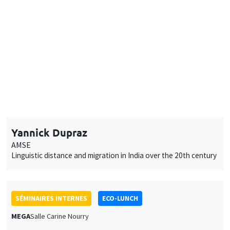
Yannick Dupraz
AMSE
Linguistic distance and migration in India over the 20th century
SÉMINAIRES INTERNES
ECO-LUNCH
MEGA
Salle Carine Nourry
Jeudi 23 mars 2023
12:30 à 13:30
Avner Seror
AMSE
The Priced Survey Methodology
SÉMINAIRES INTERNES
ECO-LUNCH
MEGA
Salle Carine Nourry