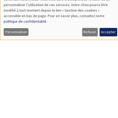
TBA
des
personnaliser l’utilisation de ces services. Votre choix pourra être
modifié à tout moment depuis le lien « Gestion des cookies »
données
accessible en bas de page. Pour en savoir plus, consultez notre
personnelles
politique de confidentialité
.
SÉMINAIRES GÉNÉRAUX
AMSE SEMINAR
et
Personnaliser
Refuser
Accepter
Îlot Bernard du Bois
Amphithéâtre
des
Lundi 9 novembre 2026
cookies
11:30 à 12:45
Amelie Schiprowski
University of Bonn
SÉMINAIRES GÉNÉRAUX
AMSE SEMINAR
Îlot Bernard du Bois
Amphithéâtre
Lundi 16 novembre 2026
11:30 à 12:45