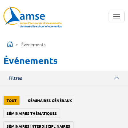
Aller au contenu principal
Événements
Événements
Filtres
TOUT
SÉMINAIRES GÉNÉRAUX
SÉMINAIRES THÉMATIQUES
SÉMINAIRES INTERDISCIPLINAIRES