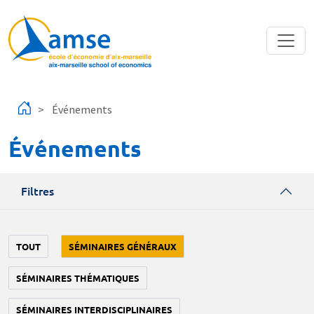
Aller au contenu principal
Événements
Événements
Filtres
TOUT
SÉMINAIRES GÉNÉRAUX
SÉMINAIRES THÉMATIQUES
SÉMINAIRES INTERDISCIPLINAIRES