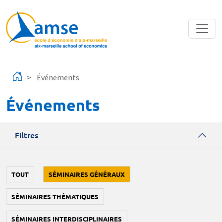
Aller au contenu principal
Événements
Événements
Filtres
TOUT
SÉMINAIRES GÉNÉRAUX
SÉMINAIRES THÉMATIQUES
SÉMINAIRES INTERDISCIPLINAIRES