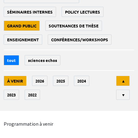
SÉMINAIRES INTERNES
POLICY LECTURES
GRAND PUBLIC
SOUTENANCES DE THÈSE
ENSEIGNEMENT
CONFÉRENCES/WORKSHOPS
tout
sciences echos
Tri
À VENIR
2026
2025
2024
▲
2023
2022
▼
Programmation à venir