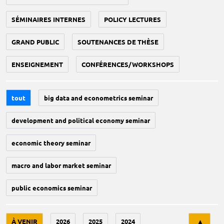
SÉMINAIRES INTERNES
POLICY LECTURES
GRAND PUBLIC
SOUTENANCES DE THÈSE
ENSEIGNEMENT
CONFÉRENCES/WORKSHOPS
tout
big data and econometrics seminar
development and political economy seminar
economic theory seminar
macro and labor market seminar
public economics seminar
Tri
À VENIR
2026
2025
2024
▲