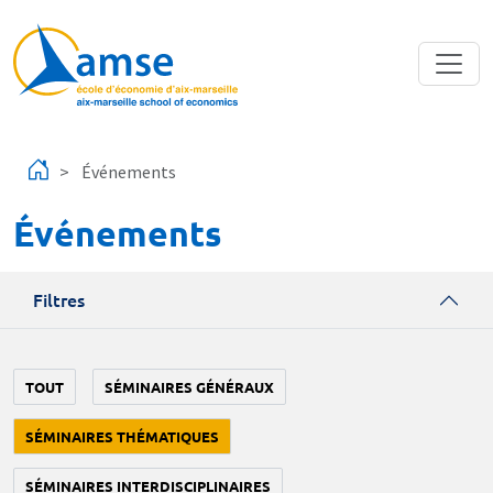
Aller au contenu principal
Événements
Événements
Filtres
TOUT
SÉMINAIRES GÉNÉRAUX
SÉMINAIRES THÉMATIQUES
SÉMINAIRES INTERDISCIPLINAIRES