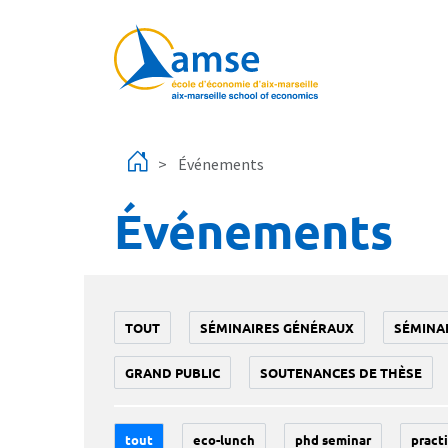
Aller au contenu principal
Événements
Événements
TOUT
SÉMINAIRES GÉNÉRAUX
SÉMINA
GRAND PUBLIC
SOUTENANCES DE THÈSE
tout
eco-lunch
phd seminar
practi