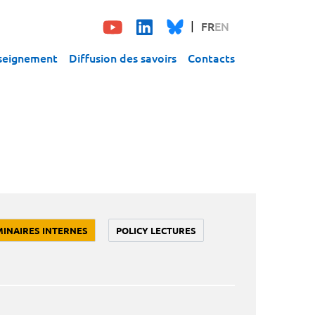
FR
EN
seignement
Diffusion des savoirs
Contacts
MINAIRES INTERNES
POLICY LECTURES