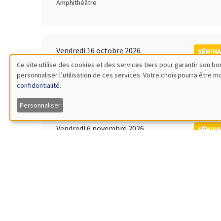
Amphithéâtre
Vendredi 16 octobre 2026
SÉMINA
11:00 à 12:15
Ce site utilise des cookies et des services tiers pour garantir son 
Rober
personnaliser l’utilisation de ces services. Votre choix pourra être 
Utilisation
MEGA
Universi
confidentialité
.
des
Personnaliser
données
Vendredi 6 novembre 2026
SÉMINA
12:00 à 13:00
TBA
personnelles
Îlot Bernard du Bois
et
des
Lundi 9 novembre 2026
SÉMINA
11:30 à 12:45