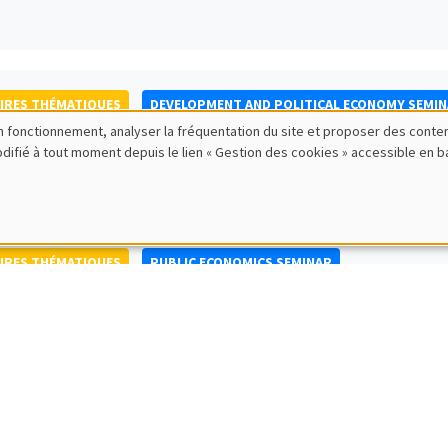
IRES THÉMATIQUES
DEVELOPMENT AND POLITICAL ECONOMY SEMI
bon fonctionnement, analyser la fréquentation du site et proposer des conte
to Nisticò
modifié à tout moment depuis le lien « Gestion des cookies » accessible en 
ty of Naples Federico II
IRES THÉMATIQUES
PUBLIC ECONOMICS SEMINAR
IRES GÉNÉRAUX
AMSE SEMINAR