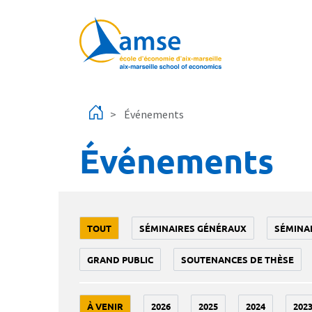
Aller au contenu principal
Événements
Événements
TOUT
SÉMINAIRES GÉNÉRAUX
SÉMINA
GRAND PUBLIC
SOUTENANCES DE THÈSE
À VENIR
2026
2025
2024
202