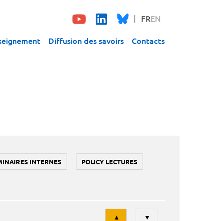
FR
EN
seignement
Diffusion des savoirs
Contacts
MINAIRES INTERNES
POLICY LECTURES
Tri
▲
▼