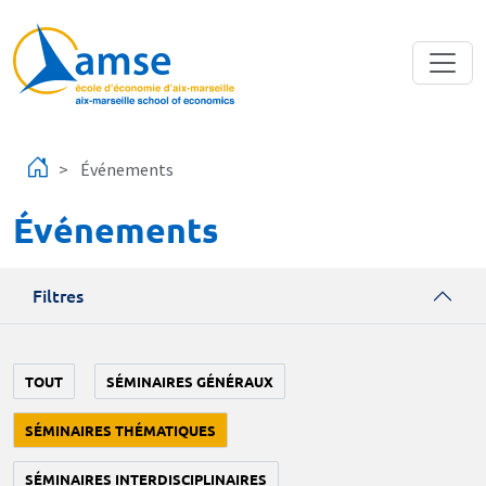
Aller au contenu principal
Événements
Événements
Filtres
TOUT
SÉMINAIRES GÉNÉRAUX
SÉMINAIRES THÉMATIQUES
SÉMINAIRES INTERDISCIPLINAIRES