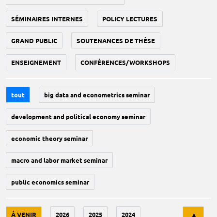
SÉMINAIRES INTERNES
POLICY LECTURES
GRAND PUBLIC
SOUTENANCES DE THÈSE
ENSEIGNEMENT
CONFÉRENCES/WORKSHOPS
tout
big data and econometrics seminar
development and political economy seminar
economic theory seminar
macro and labor market seminar
public economics seminar
Tri
À VENIR
2026
2025
2024
▲