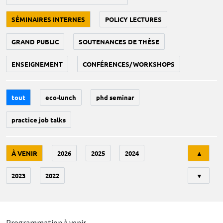
SÉMINAIRES INTERNES
POLICY LECTURES
GRAND PUBLIC
SOUTENANCES DE THÈSE
ENSEIGNEMENT
CONFÉRENCES/WORKSHOPS
tout
eco-lunch
phd seminar
practice job talks
Tri
À VENIR
2026
2025
2024
▲
2023
2022
▼
Programmation à venir