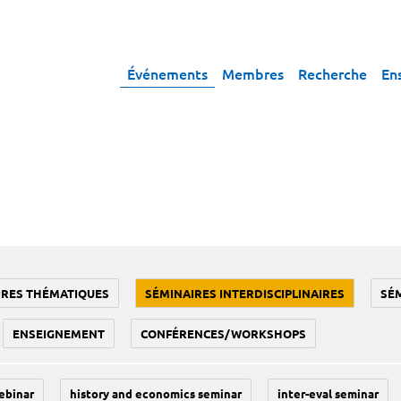
Événements
Membres
Recherche
En
IRES THÉMATIQUES
SÉMINAIRES INTERDISCIPLINAIRES
SÉ
ENSEIGNEMENT
CONFÉRENCES/WORKSHOPS
ebinar
history and economics seminar
inter-eval seminar