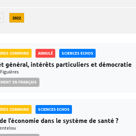
3
2022
AIRES COMMUNS
ANNULÉ
SCIENCES ECHOS
êt général, intérêts particuliers et démocratie
 Figuières
MENT EN FRANÇAIS
AIRES COMMUNS
SCIENCES ECHOS
 de l’économie dans le système de santé ?
entelou