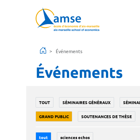
Aller au contenu principal
Événements
Événements
TOUT
SÉMINAIRES GÉNÉRAUX
SÉMINA
GRAND PUBLIC
SOUTENANCES DE THÈSE
tout
sciences echos