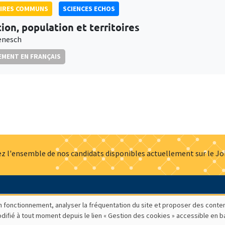
AIRES COMMUNS
SCIENCES ECHOS
tion, population et territoires
ienesch
MENT EN FRANÇAIS
z l'ensemble de nos candidats disponibles actuellement sur le J
Actualités
Offres d'emploi
Presse
Mentions légales
G
bon fonctionnement, analyser la fréquentation du site et proposer des conte
modifié à tout moment depuis le lien « Gestion des cookies » accessible en 