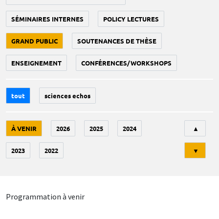
SÉMINAIRES INTERNES
POLICY LECTURES
GRAND PUBLIC
SOUTENANCES DE THÈSE
ENSEIGNEMENT
CONFÉRENCES/WORKSHOPS
tout
sciences echos
Tri
À VENIR
2026
2025
2024
▲
2023
2022
▼
Programmation à venir