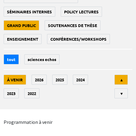
SÉMINAIRES INTERNES
POLICY LECTURES
GRAND PUBLIC
SOUTENANCES DE THÈSE
ENSEIGNEMENT
CONFÉRENCES/WORKSHOPS
tout
sciences echos
Tri
À VENIR
2026
2025
2024
▲
2023
2022
▼
Programmation à venir