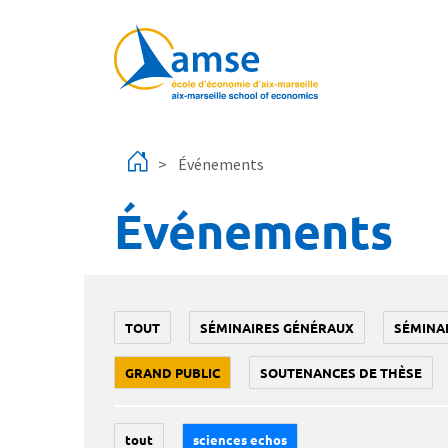
Aller au contenu principal
Événements
Événements
TOUT
SÉMINAIRES GÉNÉRAUX
SÉMINA
GRAND PUBLIC
SOUTENANCES DE THÈSE
tout
sciences echos