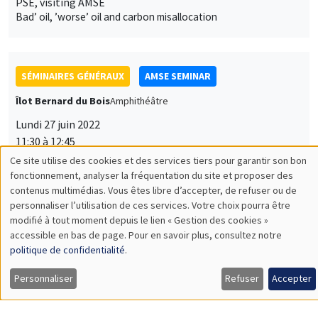
PSE, visiting AMSE
Bad’ oil, ’worse’ oil and carbon misallocation
SÉMINAIRES GÉNÉRAUX
AMSE SEMINAR
Îlot Bernard du Bois
Amphithéâtre
Lundi 27 juin 2022
11:30 à 12:45
Ce site utilise des cookies et des services tiers pour garantir son bon
Luca Macedoni
Utilisation
fonctionnement, analyser la fréquentation du site et proposer des
Aarhus University
contenus multimédias. Vous êtes libre d’accepter, de refuser ou de
des
Quality misallocation, trade, and regulations
personnaliser l’utilisation de ces services. Votre choix pourra être
modifié à tout moment depuis le lien « Gestion des cookies »
données
accessible en bas de page. Pour en savoir plus, consultez notre
personnelles
politique de confidentialité
.
SÉMINAIRES GÉNÉRAUX
AMSE SEMINAR
et
Personnaliser
Refuser
Accepter
Îlot Bernard du Bois
Amphithéâtre
des
Lundi 20 juin 2022