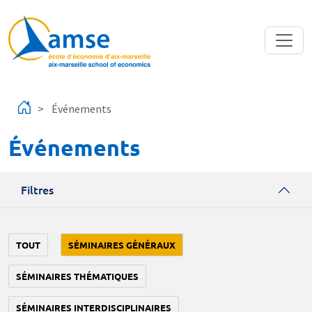
Aller au contenu principal
Événements
Événements
Filtres
TOUT
SÉMINAIRES GÉNÉRAUX
SÉMINAIRES THÉMATIQUES
SÉMINAIRES INTERDISCIPLINAIRES