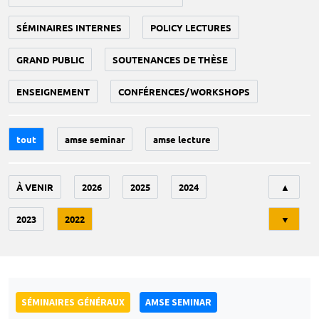
SÉMINAIRES INTERNES
POLICY LECTURES
GRAND PUBLIC
SOUTENANCES DE THÈSE
ENSEIGNEMENT
CONFÉRENCES/WORKSHOPS
tout
amse seminar
amse lecture
Tri
À VENIR
2026
2025
2024
▲
2023
2022
▼
SÉMINAIRES GÉNÉRAUX
AMSE SEMINAR