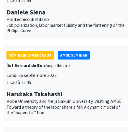
11:30 à 12:45
Daniele Siena
Politecnico di Milano
Job polarization, labor market fluidity and the flattening of the
Phillips Curve
SÉMINAIRES GÉNÉRAUX
AMSE SEMINAR
Îlot Bernard du Bois
Amphithéâtre
Lundi 26 septembre 2022
11:30 à 12:45
Harutaka Takahashi
Kobe University and Meiji Gakuin University, visiting AMSE
Toward a theory of the labor share’s fall: A dynamic model of
the “Superstar” firm