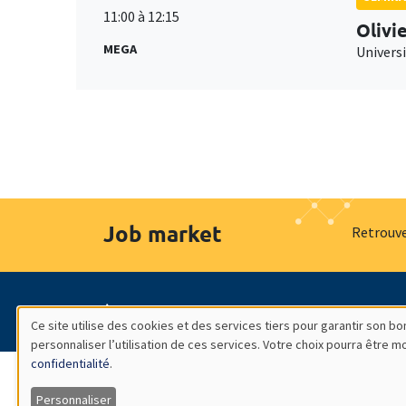
11:00 à 12:15
Olivi
MEGA
Universi
Job market
Retrouve
À propos
Nos engagements
Hommage à
Ce site utilise des cookies et des services tiers pour garantir son 
personnaliser l’utilisation de ces services. Votre choix pourra être 
Utilisation
confidentialité
.
Personnaliser