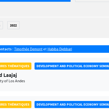
3
2022
ontacts :
Timothée Demont
et
Habiba Djebbari
IRES THÉMATIQUES
DEVELOPMENT AND POLITICAL ECONOMY SEMI
d Laajaj
ty of Los Andes
IRES THÉMATIQUES
DEVELOPMENT AND POLITICAL ECONOMY SEMI