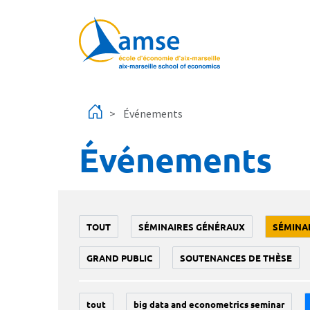
Aller au contenu principal
Événements
Événements
TOUT
SÉMINAIRES GÉNÉRAUX
SÉMINA
GRAND PUBLIC
SOUTENANCES DE THÈSE
tout
big data and econometrics seminar