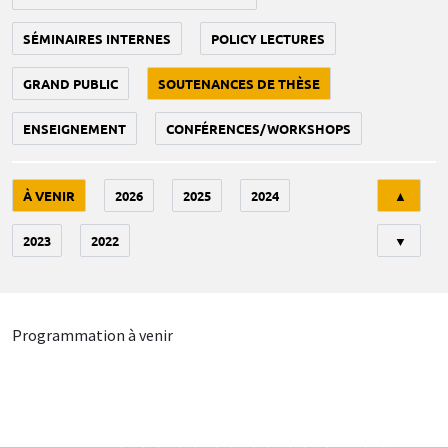
SÉMINAIRES INTERNES
POLICY LECTURES
GRAND PUBLIC
SOUTENANCES DE THÈSE
ENSEIGNEMENT
CONFÉRENCES/WORKSHOPS
Tri
À VENIR
2026
2025
2024
▲
2023
2022
▼
Programmation à venir