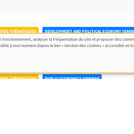
IRES THÉMATIQUES
DEVELOPMENT AND POLITICAL ECONOMY SEMI
bon fonctionnement, analyser la fréquentation du site et proposer des conte
to Nisticò
modifié à tout moment depuis le lien « Gestion des cookies » accessible en 
ty of Naples Federico II
IRES THÉMATIQUES
PUBLIC ECONOMICS SEMINAR
IRES GÉNÉRAUX
AMSE SEMINAR