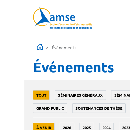
Aller au contenu principal
Événements
Événements
TOUT
SÉMINAIRES GÉNÉRAUX
SÉMINA
GRAND PUBLIC
SOUTENANCES DE THÈSE
À VENIR
2026
2025
2024
202