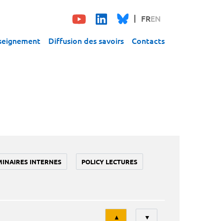
FR
EN
seignement
Diffusion des savoirs
Contacts
MINAIRES INTERNES
POLICY LECTURES
Tri
▲
▼