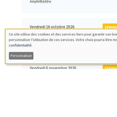
Amphithéâtre
Vendredi 16 octobre 2026
SÉMINA
11:00 à 12:15
Ce site utilise des cookies et des services tiers pour garantir son 
Rober
personnaliser l’utilisation de ces services. Votre choix pourra être 
Utilisation
MEGA
Universi
confidentialité
.
des
Personnaliser
données
Vendredi 6 novembre 2026
SÉMINA
12:00 à 13:00
TBA
personnelles
Îlot Bernard du Bois
et
des
Lundi 9 novembre 2026
SÉMINA
11:30 à 12:45