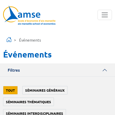
Aller au contenu principal
Événements
Événements
Filtres
TOUT
SÉMINAIRES GÉNÉRAUX
SÉMINAIRES THÉMATIQUES
SÉMINAIRES INTERDISCIPLINAIRES