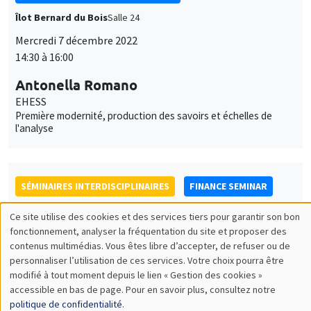
Îlot Bernard du Bois
Salle 24
Mercredi 7 décembre 2022
14:30 à 16:00
Antonella Romano
EHESS
Première modernité, production des savoirs et échelles de
l'analyse
SÉMINAIRES INTERDISCIPLINAIRES
FINANCE SEMINAR
MEGA
Ce site utilise des cookies et des services tiers pour garantir son bon
Utilisation
fonctionnement, analyser la fréquentation du site et proposer des
Mardi 6 décembre 2022, 14:30
contenus multimédias. Vous êtes libre d’accepter, de refuser ou de
des
Fredj Jawadi
personnaliser l’utilisation de ces services. Votre choix pourra être
modifié à tout moment depuis le lien « Gestion des cookies »
données
University of Lille
accessible en bas de page. Pour en savoir plus, consultez notre
What drives the US stock market in the context of COVID-19:
personnelles
politique de confidentialité
.
fundamentals or investors’ emotions?