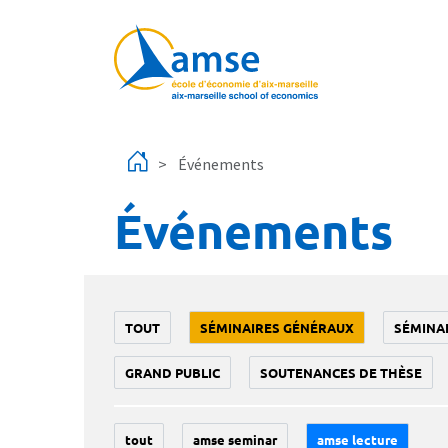
Aller au contenu principal
Événements
Événements
TOUT
SÉMINAIRES GÉNÉRAUX
SÉMINA
GRAND PUBLIC
SOUTENANCES DE THÈSE
tout
amse seminar
amse lecture