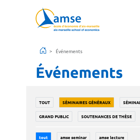
Aller au contenu principal
Événements
Événements
TOUT
SÉMINAIRES GÉNÉRAUX
SÉMINA
GRAND PUBLIC
SOUTENANCES DE THÈSE
tout
amse seminar
amse lecture