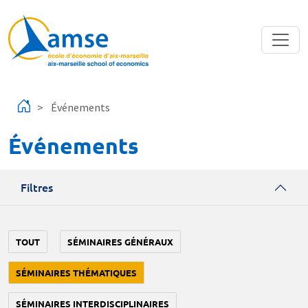
Aller au contenu principal
Événements
Événements
Filtres
TOUT
SÉMINAIRES GÉNÉRAUX
SÉMINAIRES THÉMATIQUES
SÉMINAIRES INTERDISCIPLINAIRES