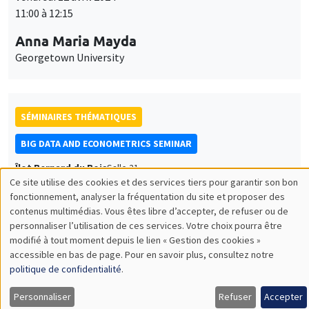
11:00 à 12:15
Anna Maria Mayda
Georgetown University
SÉMINAIRES THÉMATIQUES
BIG DATA AND ECONOMETRICS SEMINAR
Îlot Bernard du Bois
Salle 21
Ce site utilise des cookies et des services tiers pour garantir son bon
Mardi 16 avril 2024
Utilisation
fonctionnement, analyser la fréquentation du site et proposer des
14:00 à 15:30
contenus multimédias. Vous êtes libre d’accepter, de refuser ou de
des
personnaliser l’utilisation de ces services. Votre choix pourra être
Valentin Patilea
modifié à tout moment depuis le lien « Gestion des cookies »
données
ENSAI Rennes
accessible en bas de page. Pour en savoir plus, consultez notre
personnelles
Adaptive Functional Time Series Analysis
politique de confidentialité
.
et
Personnaliser
Refuser
Accepter