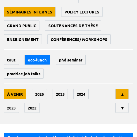
SÉMINAIRES INTERNES
POLICY LECTURES
GRAND PUBLIC
SOUTENANCES DE THÈSE
ENSEIGNEMENT
CONFÉRENCES/WORKSHOPS
tout
eco-lunch
phd seminar
practice job talks
Tri
À VENIR
2026
2025
2024
▲
2023
2022
▼