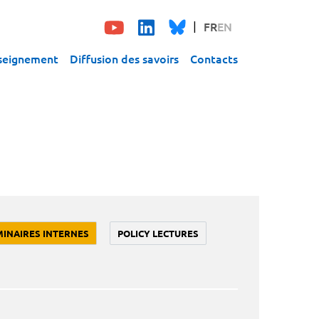
FR
EN
seignement
Diffusion des savoirs
Contacts
MINAIRES INTERNES
POLICY LECTURES