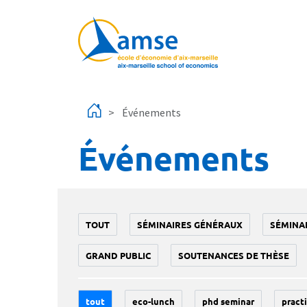
Aller au contenu principal
Événements
Événements
TOUT
SÉMINAIRES GÉNÉRAUX
SÉMINA
GRAND PUBLIC
SOUTENANCES DE THÈSE
tout
eco-lunch
phd seminar
practi