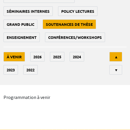
SÉMINAIRES INTERNES
POLICY LECTURES
GRAND PUBLIC
SOUTENANCES DE THÈSE
ENSEIGNEMENT
CONFÉRENCES/WORKSHOPS
Tri
À VENIR
2026
2025
2024
▲
2023
2022
▼
Programmation à venir