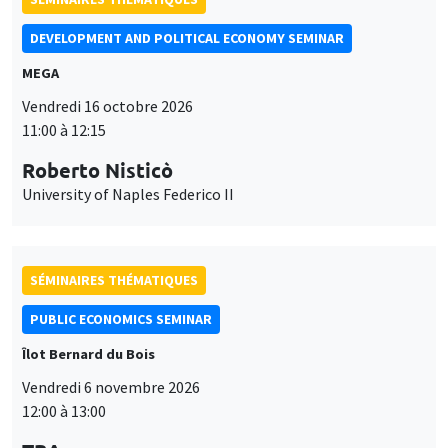
SÉMINAIRES THÉMATIQUES
PUBLIC ECONOMICS SEMINAR
Îlot Bernard du Bois
Vendredi 6 novembre 2026
12:00 à 13:00
TBA
SÉMINAIRES GÉNÉRAUX
AMSE SEMINAR
Îlot Bernard du Bois
Amphithéâtre
Ce site utilise des cookies et des services tiers pour garantir son bon
Lundi 9 novembre 2026
Utilisation
fonctionnement, analyser la fréquentation du site et proposer des
11:30 à 12:45
contenus multimédias. Vous êtes libre d’accepter, de refuser ou de