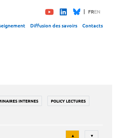
FR
EN
seignement
Diffusion des savoirs
Contacts
MINAIRES INTERNES
POLICY LECTURES
Tri
▲
▼