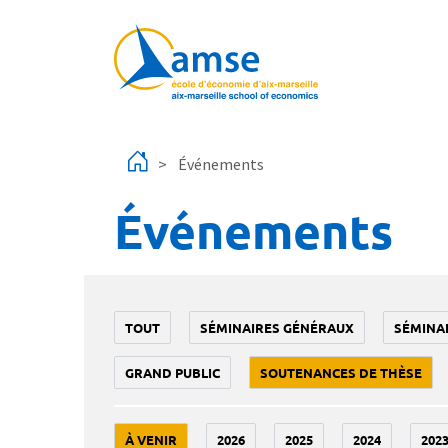
Aller au contenu principal
Événements
Événements
TOUT
SÉMINAIRES GÉNÉRAUX
SÉMINA
GRAND PUBLIC
SOUTENANCES DE THÈSE
À VENIR
2026
2025
2024
202