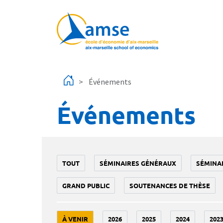
Aller au contenu principal
Événements
Événements
TOUT
SÉMINAIRES GÉNÉRAUX
SÉMINA
GRAND PUBLIC
SOUTENANCES DE THÈSE
À VENIR
2026
2025
2024
202