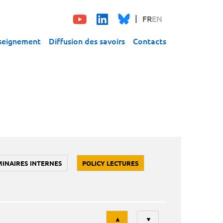
FR
EN
seignement
Diffusion des savoirs
Contacts
MINAIRES INTERNES
POLICY LECTURES
Tri
▲
▼