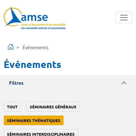
Aller au contenu principal
Événements
Événements
Filtres
TOUT
SÉMINAIRES GÉNÉRAUX
SÉMINAIRES THÉMATIQUES
SÉMINAIRES INTERDISCIPLINAIRES