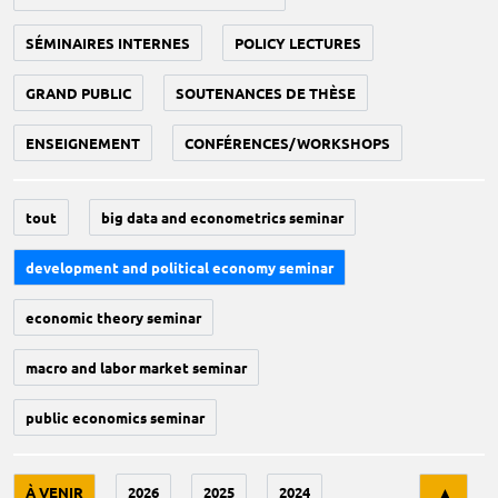
SÉMINAIRES INTERNES
POLICY LECTURES
GRAND PUBLIC
SOUTENANCES DE THÈSE
ENSEIGNEMENT
CONFÉRENCES/WORKSHOPS
tout
big data and econometrics seminar
development and political economy seminar
economic theory seminar
macro and labor market seminar
public economics seminar
Tri
À VENIR
2026
2025
2024
▲