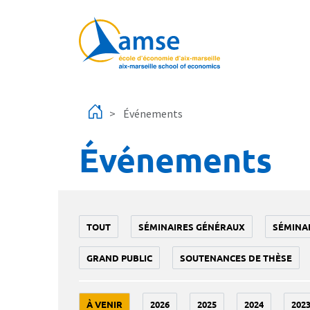
Aller au contenu principal
Événements
Événements
TOUT
SÉMINAIRES GÉNÉRAUX
SÉMINA
GRAND PUBLIC
SOUTENANCES DE THÈSE
À VENIR
2026
2025
2024
202