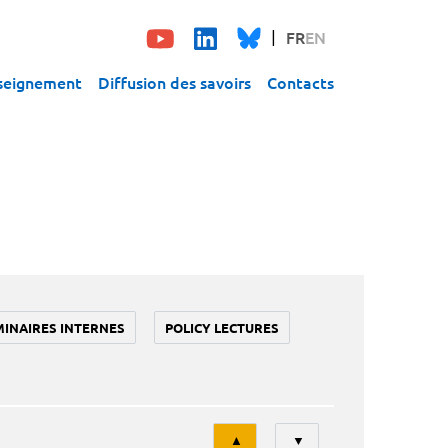
FR
EN
seignement
Diffusion des savoirs
Contacts
MINAIRES INTERNES
POLICY LECTURES
Tri
▲
▼