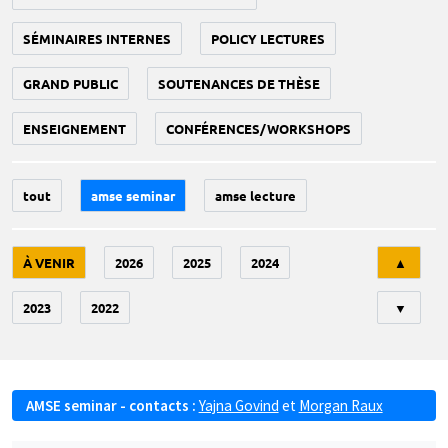
SÉMINAIRES INTERNES
POLICY LECTURES
GRAND PUBLIC
SOUTENANCES DE THÈSE
ENSEIGNEMENT
CONFÉRENCES/WORKSHOPS
tout
amse seminar
amse lecture
Tri
À VENIR
2026
2025
2024
▲
2023
2022
▼
AMSE seminar - contacts :
Yajna Govind
et
Morgan Raux