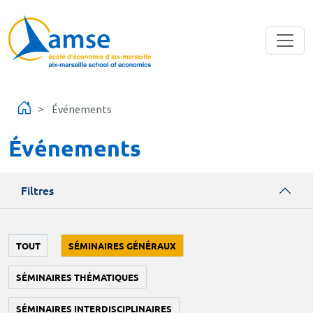
Aller au contenu principal
Événements
Événements
Filtres
TOUT
SÉMINAIRES GÉNÉRAUX
SÉMINAIRES THÉMATIQUES
SÉMINAIRES INTERDISCIPLINAIRES