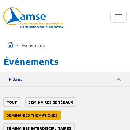
Aller au contenu principal
Événements
Événements
Filtres
TOUT
SÉMINAIRES GÉNÉRAUX
SÉMINAIRES THÉMATIQUES
SÉMINAIRES INTERDISCIPLINAIRES