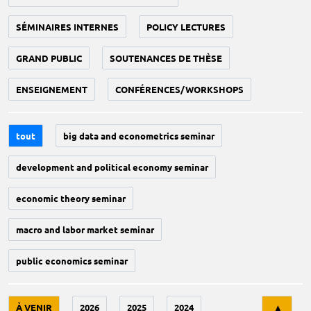
SÉMINAIRES INTERNES
POLICY LECTURES
GRAND PUBLIC
SOUTENANCES DE THÈSE
ENSEIGNEMENT
CONFÉRENCES/WORKSHOPS
tout
big data and econometrics seminar
development and political economy seminar
economic theory seminar
macro and labor market seminar
public economics seminar
Tri
À VENIR
2026
2025
2024
▲