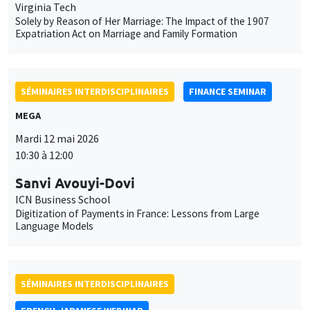
ICN Business School
Digitization of Payments in France: Lessons from Large
Language Models
SÉMINAIRES INTERDISCIPLINAIRES
FRENCH-JAPANESE WEBINAR
Vendredi 22 mai 2026
10:00 à 11:00
Nan Liu
Yokohama National University
What determines firms' predicted exchange rates? Empirical
evidence from Japanese firm survey data
À DISTANCE