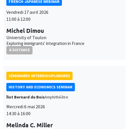
HISTORY AND ECONOMICS SEMINAR
Îlot Bernard du Bois
Amphithéâtre
Mercredi 6 mai 2026
14:30 à 16:00
Melinda C. Miller
Virginia Tech
Solely by Reason of Her Marriage: The Impact of the 1907
Expatriation Act on Marriage and Family Formation
SÉMINAIRES INTERDISCIPLINAIRES
FINANCE SEMINAR
MEGA
Mardi 12 mai 2026
10:30 à 12:00
Sanvi Avouyi-Dovi