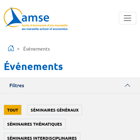
Aller au contenu principal
Événements
Événements
Filtres
TOUT
SÉMINAIRES GÉNÉRAUX
SÉMINAIRES THÉMATIQUES
SÉMINAIRES INTERDISCIPLINAIRES