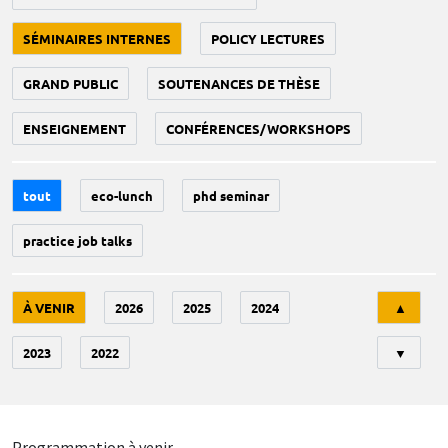
SÉMINAIRES INTERNES
POLICY LECTURES
GRAND PUBLIC
SOUTENANCES DE THÈSE
ENSEIGNEMENT
CONFÉRENCES/WORKSHOPS
tout
eco-lunch
phd seminar
practice job talks
Tri
À VENIR
2026
2025
2024
▲
2023
2022
▼
Programmation à venir