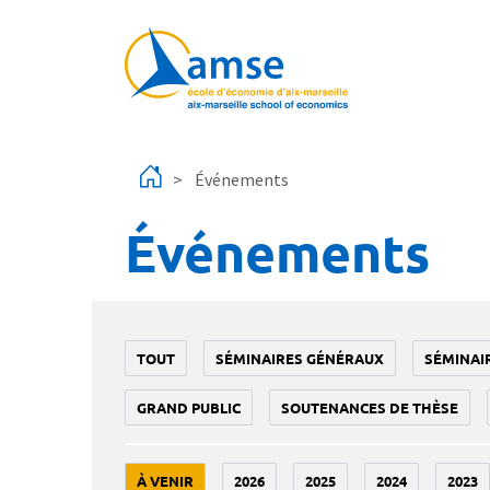
Aller au contenu principal
Événements
Événements
TOUT
SÉMINAIRES GÉNÉRAUX
SÉMINAI
GRAND PUBLIC
SOUTENANCES DE THÈSE
À VENIR
2026
2025
2024
2023