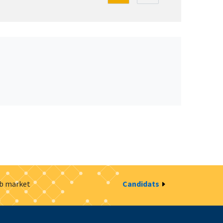
ob market
Candidats