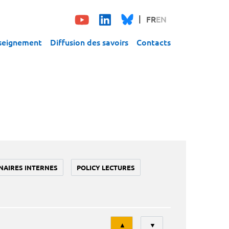
FR
EN
seignement
Diffusion des savoirs
Contacts
NAIRES INTERNES
POLICY LECTURES
Tri
▲
▼