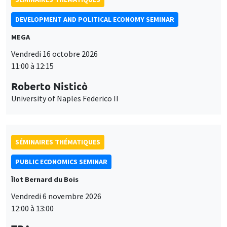
University of Naples Federico II
SÉMINAIRES THÉMATIQUES
PUBLIC ECONOMICS SEMINAR
Îlot Bernard du Bois
Vendredi 6 novembre 2026
12:00 à 13:00
TBA
SÉMINAIRES GÉNÉRAUX
AMSE SEMINAR
Îlot Bernard du Bois
Amphithéâtre
Ce site utilise des cookies et des services tiers pour garantir son bon
Utilisation
fonctionnement, analyser la fréquentation du site et proposer des
Lundi 9 novembre 2026
contenus multimédias. Vous êtes libre d’accepter, de refuser ou de