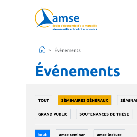
Aller au contenu principal
Événements
Événements
TOUT
SÉMINAIRES GÉNÉRAUX
SÉMINA
GRAND PUBLIC
SOUTENANCES DE THÈSE
tout
amse seminar
amse lecture