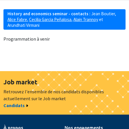
History and economics seminar - contacts :
Jean Boutier
,
Alice Fabre
,
Cecilia Garcia Peñalosa
,
Alain Trannoy
et
Arundhati Virmani
Programmation à venir
Job market
Retrouvez l'ensemble de nos candidats disponibles
actuellement sur le Job market
Candidats
À propos
Nos engagements