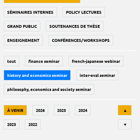
SÉMINAIRES INTERNES
POLICY LECTURES
GRAND PUBLIC
SOUTENANCES DE THÈSE
ENSEIGNEMENT
CONFÉRENCES/WORKSHOPS
tout
finance seminar
french-japanese webinar
history and economics seminar
inter-eval seminar
philosophy, economics and society seminar
Tri
À VENIR
2026
2025
2024
▲
2023
2022
▼