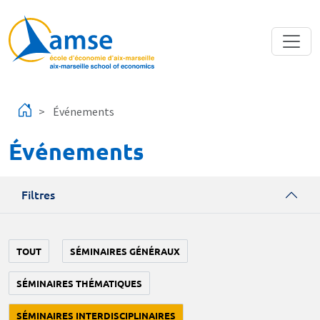
Aller au contenu principal
Événements
Événements
Filtres
TOUT
SÉMINAIRES GÉNÉRAUX
SÉMINAIRES THÉMATIQUES
SÉMINAIRES INTERDISCIPLINAIRES