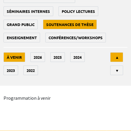
SÉMINAIRES INTERNES
POLICY LECTURES
GRAND PUBLIC
SOUTENANCES DE THÈSE
ENSEIGNEMENT
CONFÉRENCES/WORKSHOPS
Tri
À VENIR
2026
2025
2024
▲
2023
2022
▼
Programmation à venir