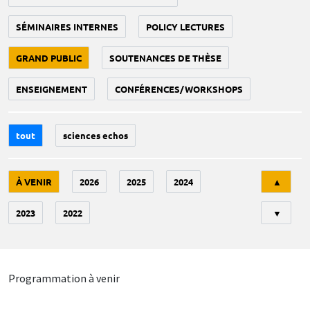
SÉMINAIRES INTERNES
POLICY LECTURES
GRAND PUBLIC
SOUTENANCES DE THÈSE
ENSEIGNEMENT
CONFÉRENCES/WORKSHOPS
tout
sciences echos
Tri
À VENIR
2026
2025
2024
▲
2023
2022
▼
Programmation à venir