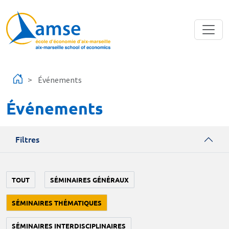
Aller au contenu principal
Événements
Événements
Filtres
TOUT
SÉMINAIRES GÉNÉRAUX
SÉMINAIRES THÉMATIQUES
SÉMINAIRES INTERDISCIPLINAIRES