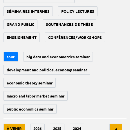
SÉMINAIRES INTERNES
POLICY LECTURES
GRAND PUBLIC
SOUTENANCES DE THÈSE
ENSEIGNEMENT
CONFÉRENCES/WORKSHOPS
tout
big data and econometrics seminar
development and political economy seminar
economic theory seminar
macro and labor market seminar
public economics seminar
Tri
À VENIR
2026
2025
2024
▲