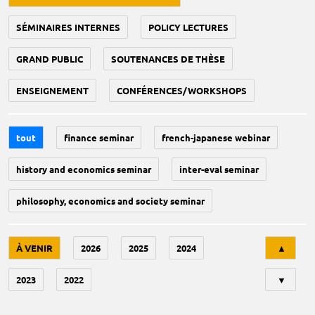
SÉMINAIRES INTERNES
POLICY LECTURES
GRAND PUBLIC
SOUTENANCES DE THÈSE
ENSEIGNEMENT
CONFÉRENCES/WORKSHOPS
tout
finance seminar
french-japanese webinar
history and economics seminar
inter-eval seminar
philosophy, economics and society seminar
Tri
À VENIR
2026
2025
2024
▲
2023
2022
▼