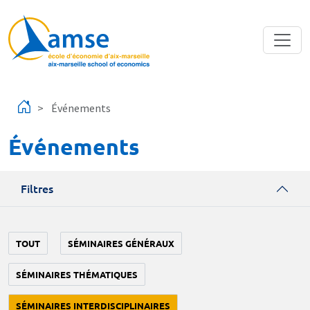
Aller au contenu principal
Événements
Événements
Filtres
TOUT
SÉMINAIRES GÉNÉRAUX
SÉMINAIRES THÉMATIQUES
SÉMINAIRES INTERDISCIPLINAIRES