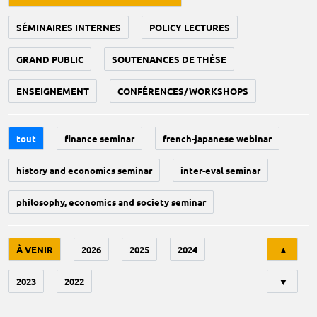
SÉMINAIRES INTERNES
POLICY LECTURES
GRAND PUBLIC
SOUTENANCES DE THÈSE
ENSEIGNEMENT
CONFÉRENCES/WORKSHOPS
tout
finance seminar
french-japanese webinar
history and economics seminar
inter-eval seminar
philosophy, economics and society seminar
Tri
À VENIR
2026
2025
2024
▲
2023
2022
▼