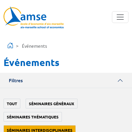
Aller au contenu principal
Événements
Événements
Filtres
TOUT
SÉMINAIRES GÉNÉRAUX
SÉMINAIRES THÉMATIQUES
SÉMINAIRES INTERDISCIPLINAIRES