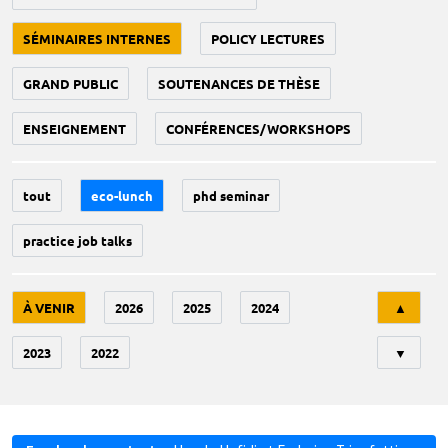
SÉMINAIRES INTERNES
POLICY LECTURES
GRAND PUBLIC
SOUTENANCES DE THÈSE
ENSEIGNEMENT
CONFÉRENCES/WORKSHOPS
tout
eco-lunch
phd seminar
practice job talks
Tri
À VENIR
2026
2025
2024
▲
2023
2022
▼