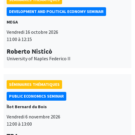
DEVELOPMENT AND POLITICAL ECONOMY SEMINAR
MEGA
Vendredi 16 octobre 2026
11:00 à 12:15
Roberto Nisticò
University of Naples Federico II
SÉMINAIRES THÉMATIQUES
PUBLIC ECONOMICS SEMINAR
Îlot Bernard du Bois
Vendredi 6 novembre 2026
12:00 à 13:00
Ce site utilise des cookies et des services tiers pour garantir son bon
Utilisation
fonctionnement, analyser la fréquentation du site et proposer des
TBA
contenus multimédias. Vous êtes libre d’accepter, de refuser ou de