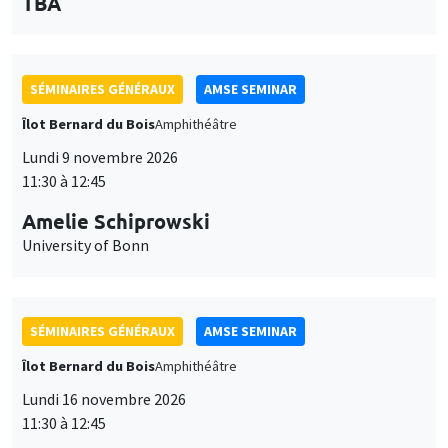
des
personnaliser l’utilisation de ces services. Votre choix pourra être
modifié à tout moment depuis le lien « Gestion des cookies »
données
accessible en bas de page. Pour en savoir plus, consultez notre
SÉMINAIRES GÉNÉRAUX
AMSE SEMINAR
personnelles
politique de confidentialité
.
Îlot Bernard du Bois
Amphithéâtre
et
Personnaliser
Refuser
Accepter
Lundi 9 novembre 2026
des
11:30 à 12:45
cookies
Amelie Schiprowski
University of Bonn
SÉMINAIRES GÉNÉRAUX
AMSE SEMINAR
Îlot Bernard du Bois
Amphithéâtre
Lundi 16 novembre 2026
11:30 à 12:45
Albretch Glitz