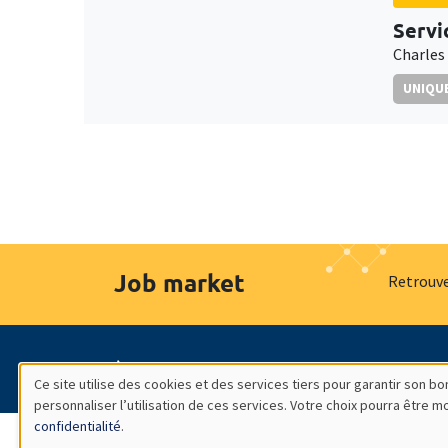
Servi
Charles
UNIQUE
Job market
Retrouve
À propos
Nos engagements
Hommage à
Ce site utilise des cookies et des services tiers pour garantir son 
personnaliser l’utilisation de ces services. Votre choix pourra être 
Utilisation
confidentialité
.