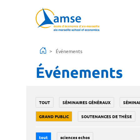
Aller au contenu principal
Événements
Événements
TOUT
SÉMINAIRES GÉNÉRAUX
SÉMINA
GRAND PUBLIC
SOUTENANCES DE THÈSE
tout
sciences echos