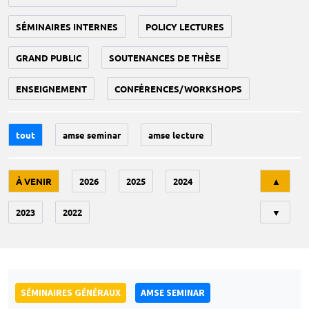
SÉMINAIRES INTERNES
POLICY LECTURES
GRAND PUBLIC
SOUTENANCES DE THÈSE
ENSEIGNEMENT
CONFÉRENCES/WORKSHOPS
tout
amse seminar
amse lecture
Tri
À VENIR
2026
2025
2024
▲
2023
2022
▼
SÉMINAIRES GÉNÉRAUX
AMSE SEMINAR