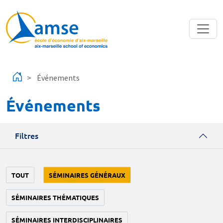
Aller au contenu principal
Événements
Événements
Filtres
TOUT
SÉMINAIRES GÉNÉRAUX
SÉMINAIRES THÉMATIQUES
SÉMINAIRES INTERDISCIPLINAIRES